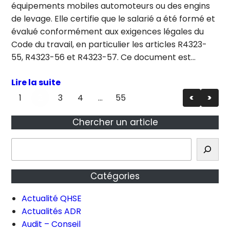
équipements mobiles automoteurs ou des engins
de levage. Elle certifie que le salarié a été formé et
évalué conformément aux exigences légales du
Code du travail, en particulier les articles R4323-
55, R4323-56 et R4323-57. Ce document est…
Lire la suite
1
2
3
4
…
55
<
>
Chercher un article
R
e
c
Catégories
h
e
Actualité QHSE
r
Actualités ADR
c
Audit – Conseil