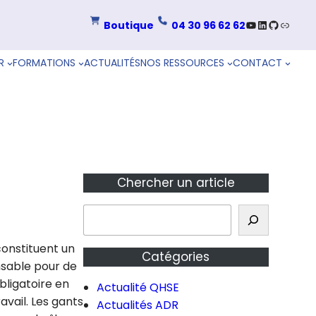
YouTube
LinkedIn
GitHub
Lien
Boutique
04 30 96 62 62
R
FORMATIONS
ACTUALITÉS
NOS RESSOURCES
CONTACT
Chercher un article
R
e
c
constituent un
Catégories
h
nsable pour de
e
bligatoire en
Actualité QHSE
r
avail. Les gants
Actualités ADR