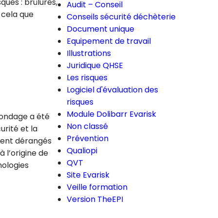
c
ues : brûlures,
Audit – Conseil
h
 cela que
Conseils sécurité déchèterie
e
Document unique
Equipement de travail
Illustrations
Juridique QHSE
Les risques
Logiciel d'évaluation des
risques
Module Dolibarr Evarisk
 sondage a été
Non classé
rité et la
Prévention
isent dérangés
Qualiopi
 à l’origine de
QVT
hologies
Site Evarisk
Veille formation
Version TheEPI