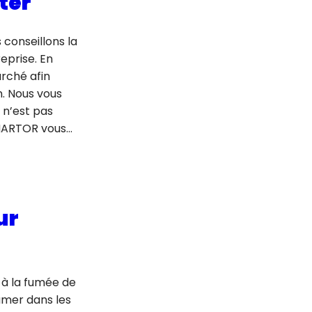
ter
 conseillons la
eprise. En
arché afin
n. Nous vous
 n’est pas
 MARTOR vous…
ur
 à la fumée de
fumer dans les