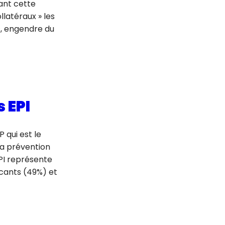
dant cette
llatéraux » les
s, engendre du
 EPI
 qui est le
la prévention
EPI représente
icants (49%) et