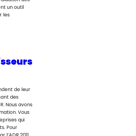
nt un outil
 les
isseurs
ndent de leur
sant des
R. Nous avons
mation. Vous
prises qui
s. Pour
ar l’ADR 2011