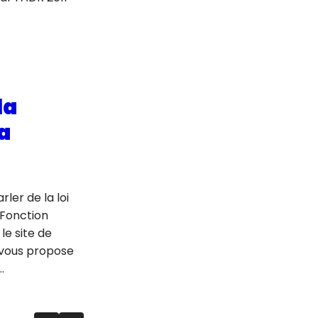
la
la
rler de la loi
a Fonction
le site de
t vous propose
…