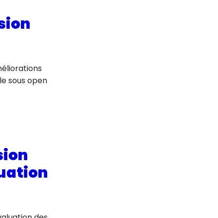
sion
méliorations
le sous open
sion
luation
évaluation des