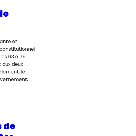
de
sante et
constitutionnel
les 63 à 75.
t aux deux
rlement, le
ouvernement,
s de