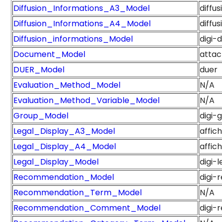
Diffusion_Informations_A3_Model
diffu
Diffusion_Informations_A4_Model
diffu
Diffusion_informations_Model
digi-d
Document_Model
atta
DUER_Model
duer
Evaluation_Method_Model
N/A
Evaluation_Method_Variable_Model
N/A
Group_Model
digi-
Legal_Display_A3_Model
affic
Legal_Display_A4_Model
affi
Legal_Display_Model
digi-
Recommendation_Model
digi
Recommendation_Term_Model
N/A
Recommendation_Comment_Model
digi