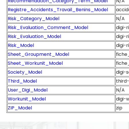
Recommendation_Category_Term_Model
N/A
Registre_Accidents_Travail_Benins_Model
acci
Risk_Category_Model
N/A
Risk_Evaluation_Comment_Model
digi-
Risk_Evaluation_Model
digi-r
Risk_Model
digi-r
Sheet_Groupment_Model
fich
Sheet_Workunit_Model
fich
Society_Model
digi-
Third_Model
third
User_Digi_Model
N/A
Workunit_Model
digi-
ZIP_Model
zip