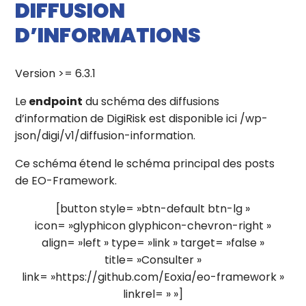
DIFFUSION
D’INFORMATIONS
Version >= 6.3.1
Le
endpoint
du schéma des diffusions
d’information de DigiRisk est disponible ici /wp-
json/digi/v1/diffusion-information.
Ce schéma étend le schéma principal des posts
de EO-Framework.
[button style= »btn-default btn-lg »
icon= »glyphicon glyphicon-chevron-right »
align= »left » type= »link » target= »false »
title= »Consulter »
link= »https://github.com/Eoxia/eo-framework »
linkrel= » »]