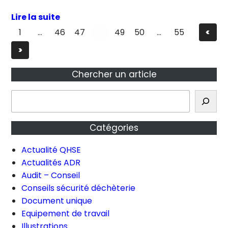
Lire la suite
1
…
46
47
48
49
50
…
55
<
>
Chercher un article
R
e
c
Catégories
h
e
Actualité QHSE
r
Actualités ADR
c
Audit – Conseil
h
Conseils sécurité déchèterie
e
Document unique
Equipement de travail
Illustrations