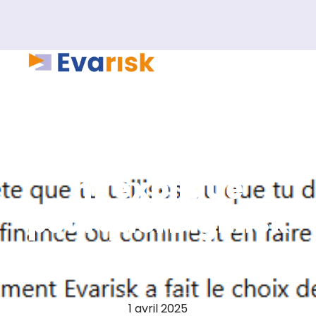
Quand ChatGPT
m’explique
pourquoi DigiRisk
est Open-Source
1 avril 2025